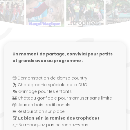
Un moment de partage, convivial pour petits
et grands avec au programme :
🤠 Démonstration de danse country
🕺 Chorégraphie spéciale de la DUO
🎭 Grimage pour les enfants
🏰 Château gonflable pour s’amuser sans limite
🎲 Jeux en bois traditionnels
🍔 Restauration sur place
🏆 𝗘𝘁 𝗯𝗶𝗲𝗻 𝘀𝘂̂𝗿, 𝗹𝗮 𝗿𝗲𝗺𝗶𝘀𝗲 𝗱𝗲𝘀 𝘁𝗿𝗼𝗽𝗵𝗲́𝗲𝘀 !
👉 Ne manquez pas ce rendez-vous